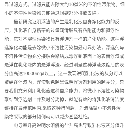
靠过滤方式。过滤只能去除大约10微米的不溶性污染物。细
小的不溶性污染物只能通过间歇部分排放去除 。
最新研究证明浮渣的产生是乳化液自身净化能力的反
应，乳化液自身携带的过量润滑脂具有粘附能力和飘浮性
能，它对不溶性污染物具有浮选剂一样的净化功能。这种浮
选净化功能是去除微小不溶性污染物最可靠办法，浮选剂与
不溶性污染物充分接触会聚结成漂浮到液面上的表面浮渣或
悬浮在乳化液内的悬浮浮渣。经过测量这种浮渣浓缩后的灰
分值高达10000mg/l以上，这一发现说明乳化液的灰分可以
聚结在浮渣内，浮渣颜色越黑说明浮选剂利用的越充分，只
要我们充分利用乳化液这种自净能力，将微小不溶性污染物
聚结到浮选剂上并及时分离掉，就能有效的将乳化液清洁度
维持在最佳范围内.采取这种措施后，为清除微小不溶性污
染物采取的部分倾倒就可以减少甚至杜绝。
电导率升高说明水溶解的盐升高也导致乳化液灰分值升