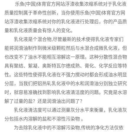
乐鱼(中国)体育官方网站浮渣收集浓缩系统对于乳化液
质量控制属于革命性创新，当你使用乐鱼(中国)体育官方网
站浮渣收集浓缩系统对你的乳化液进行处理后，你的产品质
量和乳化液质量会有惊人的变化。
乳化液是个混合物,尽管最新的技术使得乳化液专家们
能将润滑油制作到微米级颗粒然后与水混合成微乳化液，但
也改变不了油水不能相互溶解这一原理。这种分散性混合物
具有聚结、絮凝、奥斯特瓦尔德成熟、膏化、化学反应等特
性。这些特性使得乳化液在不强力搅动时都会形成油水明显
分层，当我们把铝热轧乳化液中的水和润滑油分别独立研究
时，就容易准确找到影响乳化液清洁度的问题。究竟是水溶
解了过量的盐？还是润滑油出问题了？
乳化液清洁度可以通过测量灰分水平来衡量，乳化液灰
分包括水内溶解的盐和不溶性污染物 。
为去除乳化液中的不溶解污染物,传统的净化方法仅依