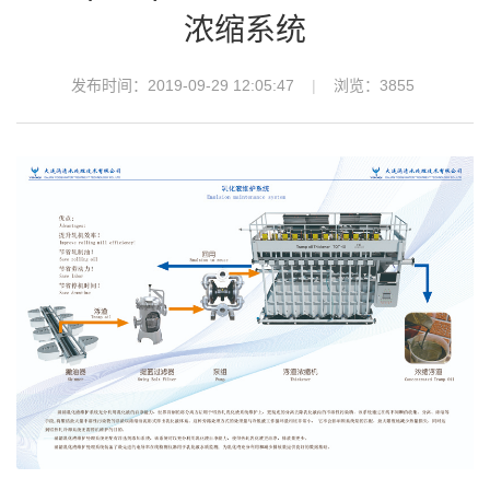
浓缩系统
发布时间：2019-09-29 12:05:47
浏览：
3855